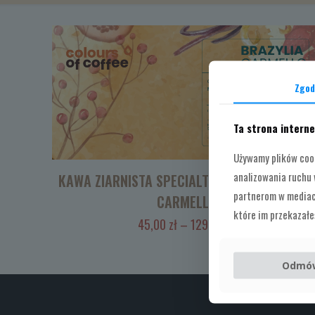
Zgod
Ta strona intern
Używamy plików cook
analizowania ruchu 
KAWA ZIARNISTA SPECIALTY BRAZYLIA MONTE
partnerom w mediach
CARMELLO
które im przekazałeś
Zakres
45,00
zł
–
129,00
zł
cen:
od
Odmó
45,00 zł
do