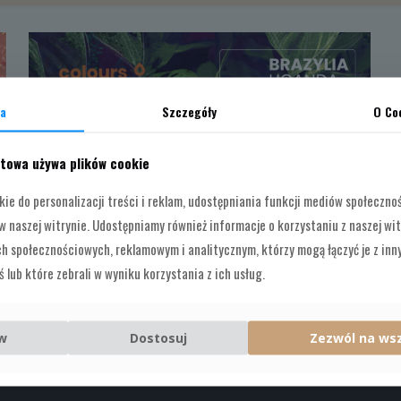
a
Szczegóły
O Co
etowa używa plików cookie
ie do personalizacji treści i reklam, udostępniania funkcji mediów społeczno
w naszej witrynie. Udostępniamy również informacje o korzystaniu z naszej wi
KAWA ZIARNISTA SPECIALTY BRAZYLIA UGANDA
 społecznościowych, reklamowym i analitycznym, którzy mogą łączyć je z inn
ESPRESSO
 lub które zebrali w wyniku korzystania z ich usług.
Zakres
39,00
zł
–
119,00
zł
cen:
od
w
Dostosuj
Zezwól na ws
39,00 zł
do