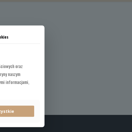
okies
ściowych oraz
tryny naszym
ymi informacjami,
zystkie